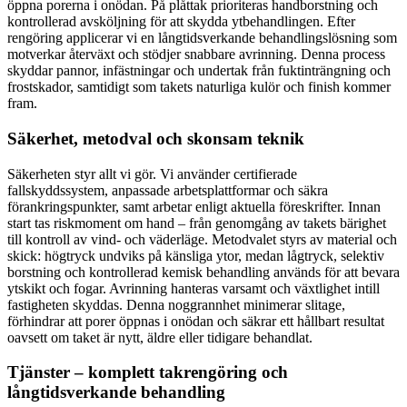
öppna porerna i onödan. På plåttak prioriteras handborstning och
kontrollerad avsköljning för att skydda ytbehandlingen. Efter
rengöring applicerar vi en långtidsverkande behandlingslösning som
motverkar återväxt och stödjer snabbare avrinning. Denna process
skyddar pannor, infästningar och undertak från fuktinträngning och
frostskador, samtidigt som takets naturliga kulör och finish kommer
fram.
Säkerhet, metodval och skonsam teknik
Säkerheten styr allt vi gör. Vi använder certifierade
fallskyddssystem, anpassade arbetsplattformar och säkra
förankringspunkter, samt arbetar enligt aktuella föreskrifter. Innan
start tas riskmoment om hand – från genomgång av takets bärighet
till kontroll av vind- och väderläge. Metodvalet styrs av material och
skick: högtryck undviks på känsliga ytor, medan lågtryck, selektiv
borstning och kontrollerad kemisk behandling används för att bevara
ytskikt och fogar. Avrinning hanteras varsamt och växtlighet intill
fastigheten skyddas. Denna noggrannhet minimerar slitage,
förhindrar att porer öppnas i onödan och säkrar ett hållbart resultat
oavsett om taket är nytt, äldre eller tidigare behandlat.
Tjänster – komplett takrengöring och
långtidsverkande behandling