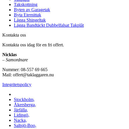
Takskottning
Byten av Garagetak
Byta Eternittak
Lägga Shingeltak
Lägga Bandtäckt Dubbelfalsat Takplåt
Kontakta oss
Kontakta oss idag för en fri offert.
Nicklas
–
Samordnare
Nummer: 08-557 69 665
Mail: offert@taklaggaren.nu
Integritetspolicy
Vi utför arbeten i b.la:
Stockholm,
Åkersberga,
Järfälla,
Lidingö,
Nacka,
Saltsjö-Boo,