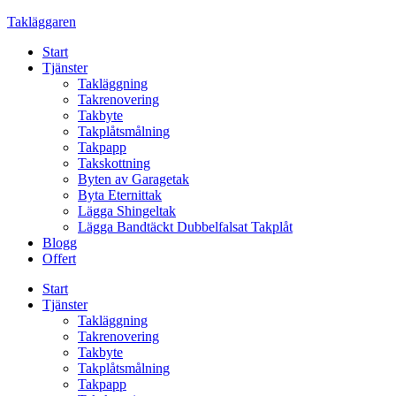
Skip
Takläggaren
to
Start
content
Tjänster
Takläggning
Takrenovering
Takbyte
Takplåtsmålning
Takpapp
Takskottning
Byten av Garagetak
Byta Eternittak
Lägga Shingeltak
Lägga Bandtäckt Dubbelfalsat Takplåt
Blogg
Offert
Start
Tjänster
Takläggning
Takrenovering
Takbyte
Takplåtsmålning
Takpapp