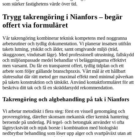
som stärker fastighetens värde över tid.
Trygg takrengöring i Nianfors – begär
offert via formuläret
Vår takrengöring kombinerar teknisk kompetens med noggranna
arbetsrutiner och tydlig dokumentation. Vi planerar insatsen utifrån
takets lutning, ytskikt och ålder, samt omgivande miljö (träd,
skuggzoner, vindutsatt läge). Med professionell utrustning, fallskydd
och miljöanpassade medel behandlar vi beläggningarna effektivt
men varsamt. Du får en transparent offert, tydlig tidplan och ett
arbete som följer gällande branschpraxis. Vårt mål är ett hållbart
slutresultat där rätt metod ger maximal effekt med minimal påverkan
på takets konstruktion och tätskikt. Använd kontaktformuläret för att
beskriva ditt tak och få en skräddarsydd rekommendation.
Takrengöring och algbehandling på tak i Nianfors
Vi arbetar metodiskt i flera steg: först en visuell genomgång och
provrengöring, därefter skonsam mekanisk eller kemisk hantering
beroende på underlag. På tegel- och betongtak använder vi ofta
lågtryckstvätt och mjuk borste i kombination med biologiskt
nedbrytbar behandling som löser upp alger och svartpåväxt utan att