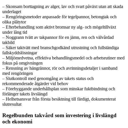
– Skonsam borttagning av alger, lav och svart påväxt utan att skada
underlaget
– Rengöringsmetoder anpassade för tegelpannor, betongtak och
olika plåtytor
– Efterbehandling som aktivt bromsar ny alg- och mögeltillväxt
under lång tid
– Noggrann tvätt av takpannor för en jämn, ren och välvårdad
takbild
– Säker taktvätt med branschgodkänd utrustning och fullständiga
fallskyddslösningar
– Miljömedvetna, effektiva behandlingsmedel och arbetsrutiner med
fokus på omgivningen
– Rensning av hängrännor, rör och avrinningsdetaljer i samband
med rengöringen
– Slutkontroll med genomgång av takets status och
rekommenderade åtgärder vid behov
– Förebyggande underhållsplan som minskar fuktbindning och
förlänger takets livslängd
– Helhetsansvar från första besiktning till färdigt, dokumenterat
slutresultat
Regelbunden takvård som investering i livslängd
och ekonomi