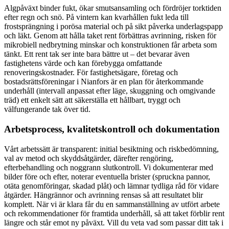
Algpåväxt binder fukt, ökar smutsansamling och fördröjer torktiden
efter regn och snö. På vintern kan kvarhållen fukt leda till
frostsprängning i porösa material och på sikt påverka underlagspapp
och läkt. Genom att hålla taket rent förbättras avrinning, risken för
mikrobiell nedbrytning minskar och konstruktionen får arbeta som
tänkt. Ett rent tak ser inte bara bättre ut – det bevarar även
fastighetens värde och kan förebygga omfattande
renoveringskostnader. För fastighetsägare, företag och
bostadsrättsföreningar i Nianfors är en plan för återkommande
underhåll (intervall anpassat efter läge, skuggning och omgivande
träd) ett enkelt sätt att säkerställa ett hållbart, tryggt och
välfungerande tak över tid.
Arbetsprocess, kvalitetskontroll och dokumentation
Vårt arbetssätt är transparent: initial besiktning och riskbedömning,
val av metod och skyddsåtgärder, därefter rengöring,
efterbehandling och noggrann slutkontroll. Vi dokumenterar med
bilder före och efter, noterar eventuella brister (spruckna pannor,
otäta genomföringar, skadad plåt) och lämnar tydliga råd för vidare
åtgärder. Hängrännor och avrinning rensas så att resultatet blir
komplett. När vi är klara får du en sammanställning av utfört arbete
och rekommendationer för framtida underhåll, så att taket förblir rent
längre och står emot ny påväxt. Vill du veta vad som passar ditt tak i