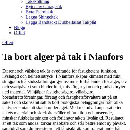
Takskottning
Byten av Garagetak
Byta Eternittak
Lägga Shingeltak
Lägga Bandtäckt Dubbelfalsat Takplåt
Blogg
Offert
Offert
Ta bort alger på tak i Nianfors
Ett rent och välskött tak är avgörande för fastighetens funktion,
livslängd och helhetsintryck. I Nianfors skapar klimatet med fukt,
skugga och årstidsskiftningar gynnsamma förhållanden för alger, lav
och svartpåväxt som binder fukt, missfärgar ytan och gradvis bryter
ned material. Vi hjälper fastighetsägare, villaägare,
bostadsrättsföreningar, företag och fastighetsförvaltare att på ett
säkert och skonsamt sätt ta bort biologiska beläggningar från olika
taktyper – utan att skada underlaget. Med metodval anpassat efter
takets material och skick återställer vi funktion och utseende,
minskar fuktbelastningen och förlänger takets livslängd. Resultatet
är ett tak som andas, torkar snabbare och står bättre emot ny påväxt,
samtidigt som du investerar i ett långsiktigt, kontrollerat underhåll