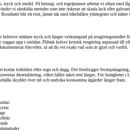
k, tryck och medel. På betong- och tegelpannor arbetar vi oftast med l
vänder vi särskilda metoder som inte riskerar att skada lack eller galva
ultatet blir ett rent, jämnt tak med bibehållen ytintegritet och bättre f
or behöver mildare tryck och längre verkningstid på rengöringsmedlet f
e ruggas upp i onödan. Plåttak kräver kemisk rengöring anpassad till yt
kumenterar före/efter, så att du vet exakt vad som är gjort och varför.
lket kortar torktiden efter regn och dagg. Det förebygger frostsprängni
orernas återetablering, vilket håller taket rent längre. För fastighete
att behålla skyddet över tid och undvika kostsamma åtgärder längre fram.
ultat:
kytor
age
effekt
eende
betsmetoder