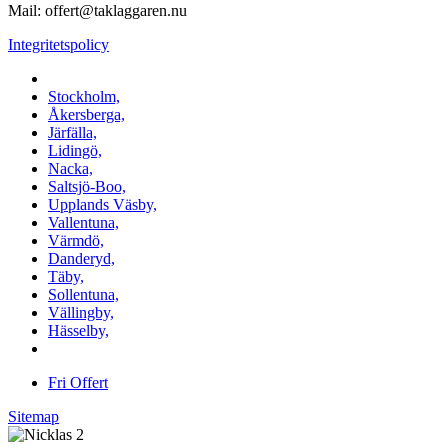
Mail: offert@taklaggaren.nu
Integritetspolicy
Vi utför arbeten i b.la:
Stockholm,
Åkersberga,
Järfälla,
Lidingö,
Nacka,
Saltsjö-Boo,
Upplands Väsby,
Vallentuna,
Värmdö,
Danderyd,
Täby,
Sollentuna,
Vällingby,
Hässelby,
m.fl.
Fri Offert
Sitemap