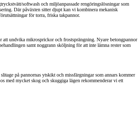
ågtryckstvätt/softwash och miljöanpassade rengöringslösningar som
nisering. Där påväxten sitter djupt kan vi kombinera mekanisk
örutsättningar för torra, friska takpannor.
ör att undvika mikro­sprickor och frostsprängning. Nyare betongpannor
behandlingen samt noggrann sköljning för att inte lämna rester som
ng, slitage på pannornas ytskikt och missfärgningar som annars kommer
r i Los med mycket skog och skuggiga lägen rekommenderar vi ett