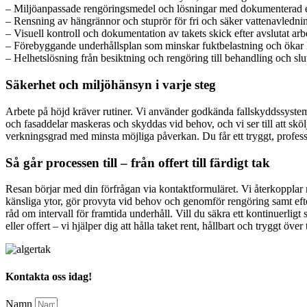
– Miljöanpassade rengöringsmedel och lösningar med dokumenterad e
– Rensning av hängrännor och stuprör för fri och säker vattenavledni
– Visuell kontroll och dokumentation av takets skick efter avslutat arb
– Förebyggande underhållsplan som minskar fuktbelastning och ökar 
– Helhetslösning från besiktning och rengöring till behandling och slu
Säkerhet och miljöhänsyn i varje steg
Arbete på höjd kräver rutiner. Vi använder godkända fallskyddssystem, 
och fasaddelar maskeras och skyddas vid behov, och vi ser till att sköl
verkningsgrad med minsta möjliga påverkan. Du får ett tryggt, profess
Så går processen till – från offert till färdigt tak
Resan börjar med din förfrågan via kontaktformuläret. Vi återkopplar 
känsliga ytor, gör provyta vid behov och genomför rengöring samt efte
råd om intervall för framtida underhåll. Vill du säkra ett kontinuerlig
eller offert – vi hjälper dig att hålla taket rent, hållbart och tryggt över 
Kontakta oss idag!
Namn