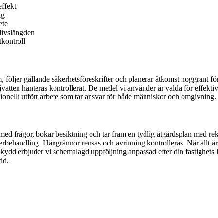
ffekt
ng
ete
livslängden
tkontroll
följer gällande säkerhetsföreskrifter och planerar åtkomst noggrant för 
jvatten hanteras kontrollerat. De medel vi använder är valda för effekti
ionellt utfört arbete som tar ansvar för både människor och omgivning.
med frågor, bokar besiktning och tar fram en tydlig åtgärdsplan med re
rbehandling. Hängrännor rensas och avrinning kontrolleras. När allt är 
t skydd erbjuder vi schemalagd uppföljning anpassad efter din fastighets 
tid.