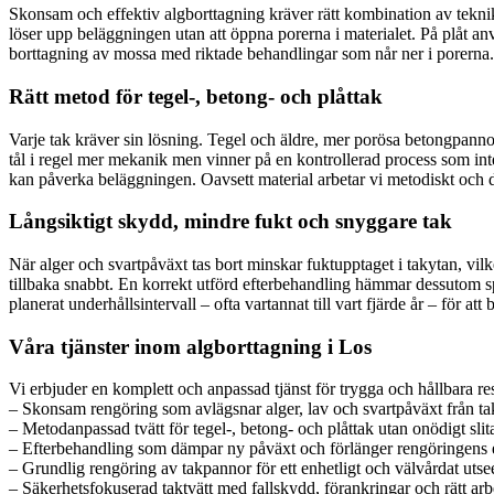
Skonsam och effektiv algborttagning kräver rätt kombination av tekni
löser upp beläggningen utan att öppna porerna i materialet. På plåt an
borttagning av mossa med riktade behandlingar som når ner i porerna. Res
Rätt metod för tegel-, betong- och plåttak
Varje tak kräver sin lösning. Tegel och äldre, mer porösa betongpann
tål i regel mer mekanik men vinner på en kontrollerad process som int
kan påverka beläggningen. Oavsett material arbetar vi metodiskt och do
Långsiktigt skydd, mindre fukt och snyggare tak
När alger och svartpåväxt tas bort minskar fuktupptaget i takytan, vi
tillbaka snabbt. En korrekt utförd efterbehandling hämmar dessutom sp
planerat underhållsintervall – ofta vartannat till vart fjärde år – för 
Våra tjänster inom algborttagning i Los
Vi erbjuder en komplett och anpassad tjänst för trygga och hållbara res
– Skonsam rengöring som avlägsnar alger, lav och svartpåväxt från ta
– Metodanpassad tvätt för tegel-, betong- och plåttak utan onödigt slit
– Efterbehandling som dämpar ny påväxt och förlänger rengöringens 
– Grundlig rengöring av takpannor för ett enhetligt och välvårdat uts
– Säkerhetsfokuserad taktvätt med fallskydd, förankringar och rätt ar