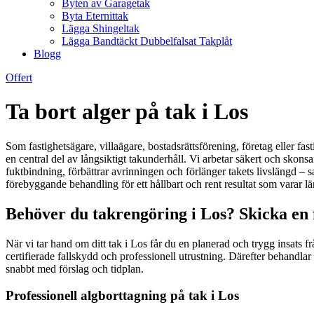
Byten av Garagetak
Byta Eternittak
Lägga Shingeltak
Lägga Bandtäckt Dubbelfalsat Takplåt
Blogg
Offert
Ta bort alger på tak i Los
Som fastighetsägare, villaägare, bostadsrättsförening, företag eller fast
en central del av långsiktigt takunderhåll. Vi arbetar säkert och skons
fuktbindning, förbättrar avrinningen och förlänger takets livslängd –
förebyggande behandling för ett hållbart och rent resultat som varar lä
Behöver du takrengöring i Los? Skicka en 
När vi tar hand om ditt tak i Los får du en planerad och trygg insats fr
certifierade fallskydd och professionell utrustning. Därefter behandlar
snabbt med förslag och tidplan.
Professionell algborttagning på tak i Los