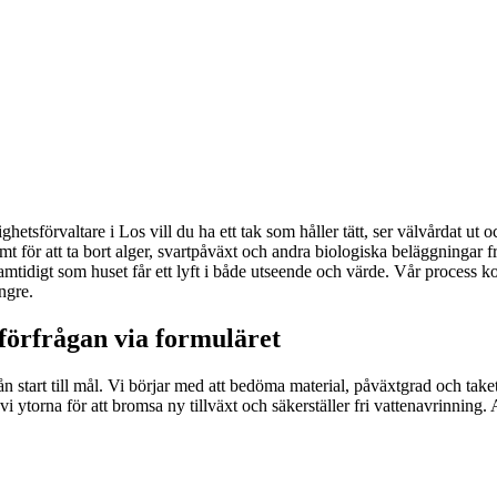
ighetsförvaltare i Los vill du ha ett tak som håller tätt, ser välvårdat ut 
amt för att ta bort alger, svartpåväxt och andra biologiska beläggningar 
 samtidigt som huset får ett lyft i både utseende och värde. Vår proces
ngre.
förfrågan via formuläret
ån start till mål. Vi börjar med att bedöma material, påväxtgrad och take
 vi ytorna för att bromsa ny tillväxt och säkerställer fri vattenavrinnin