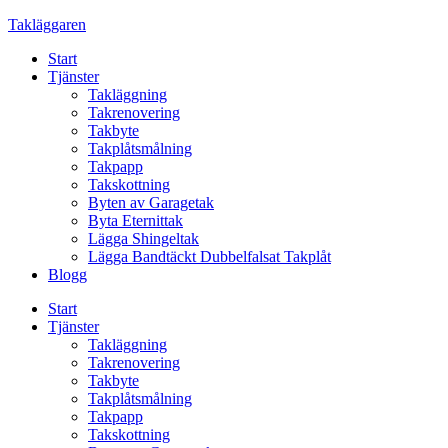
Skip
Takläggaren
to
Start
content
Tjänster
Takläggning
Takrenovering
Takbyte
Takplåtsmålning
Takpapp
Takskottning
Byten av Garagetak
Byta Eternittak
Lägga Shingeltak
Lägga Bandtäckt Dubbelfalsat Takplåt
Blogg
Start
Tjänster
Takläggning
Takrenovering
Takbyte
Takplåtsmålning
Takpapp
Takskottning