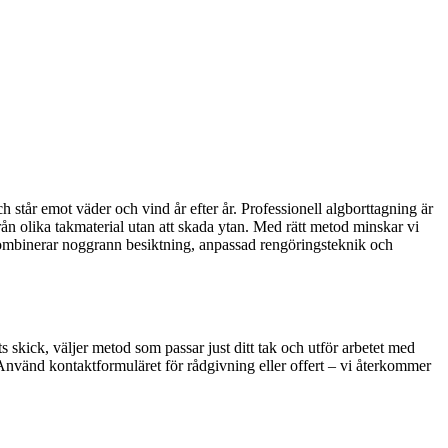
och står emot väder och vind år efter år. Professionell algborttagning är
från olika takmaterial utan att skada ytan. Med rätt metod minskar vi
s kombinerar noggrann besiktning, anpassad rengöringsteknik och
ts skick, väljer metod som passar just ditt tak och utför arbetet med
g. Använd kontaktformuläret för rådgivning eller offert – vi återkommer