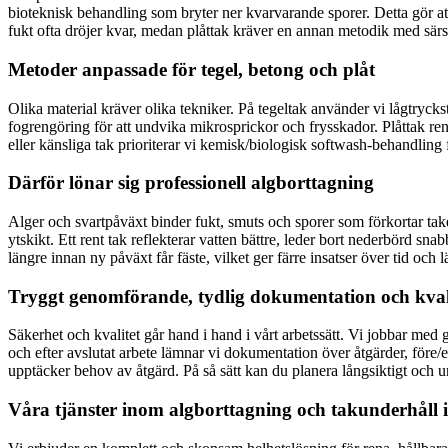
bioteknisk behandling som bryter ner kvarvarande sporer. Detta gör att
fukt ofta dröjer kvar, medan plåttak kräver en annan metodik med särsk
Metoder anpassade för tegel, betong och plåt
Olika material kräver olika tekniker. På tegeltak använder vi lågtry
fogrengöring för att undvika mikrosprickor och frysskador. Plåttak re
eller känsliga tak prioriterar vi kemisk/biologisk softwash-behandling
Därför lönar sig professionell algborttagning
Alger och svartpåväxt binder fukt, smuts och sporer som förkortar ta
ytskikt. Ett rent tak reflekterar vatten bättre, leder bort nederbörd s
längre innan ny påväxt får fäste, vilket ger färre insatser över tid och 
Tryggt genomförande, tydlig dokumentation och kval
Säkerhet och kvalitet går hand i hand i vårt arbetssätt. Vi jobbar med
och efter avslutat arbete lämnar vi dokumentation över åtgärder, före
upptäcker behov av åtgärd. På så sätt kan du planera långsiktigt och 
Våra tjänster inom algborttagning och takunderhåll 