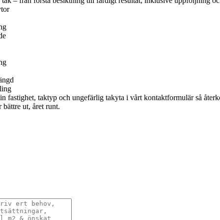
k – från första besiktning till färdigt resultat, inklusive uppföljning oc
ytor
ng
de
ing
längd
ling
 din fastighet, taktyp och ungefärlig takyta i vårt kontaktformulär så åt
 bättre ut, året runt.