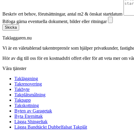
Beskriv ert behov, förutsättningar, antal m2 & önskat startdatum
Bifoga gärna eventuella dokument, bilder eller ritningar
Skicka
Taklaggaren.nu
Vi är en väletablerad takentreprenör som hjälper privatkunder, fasti
Hör av dig till oss för en kostnadsfri offert eller för att veta mer om vår
Våra tjänster
Takläggning
Takrenovering
Takbyte
Takplåtsmålning
Takpapp
Takskottning
Byten av Garagetak
Byta Eternittak
Lägga Shingeltak
Lägga Bandtäckt Dubbelfalsat Takplåt