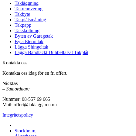
Takläggning
Takrenovering
Takbyte
Takplåtsmålning
Takpapp
Takskottning
Byten av Garagetak
Byta Eternittak
Lägga Shingeltak
Lägga Bandtäckt Dubbelfalsat Takplåt
Kontakta oss
Kontakta oss idag för en fri offert.
Nicklas
–
Samordnare
Nummer: 08-557 69 665
Mail: offert@taklaggaren.nu
Integritetspolicy
Vi utför arbeten i b.la:
Stockholm,