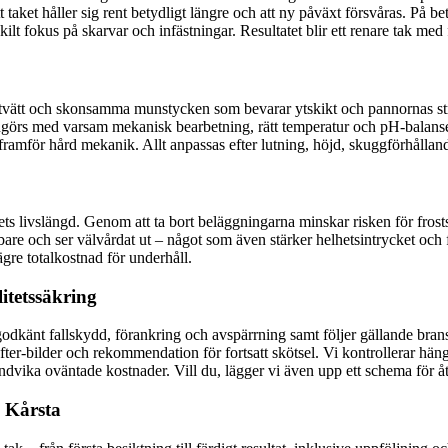
 taket håller sig rent betydligt längre och att ny påväxt försvåras. På 
ilt fokus på skarvar och infästningar. Resultatet blir ett renare tak me
ckstvätt och skonsamma munstycken som bevarar ytskikt och pannornas s
ngörs med varsam mekanisk bearbetning, rätt temperatur och pH-balanser
 framför hård mekanik. Allt anpassas efter lutning, höjd, skuggförhållan
kets livslängd. Genom att ta bort beläggningarna minskar risken för fro
nabbare och ser välvårdat ut – något som även stärker helhetsintrycket oc
lägre totalkostnad för underhåll.
itetssäkring
 godkänt fallskydd, förankring och avspärrning samt följer gällande bra
/efter-bilder och rekommendation för fortsatt skötsel. Vi kontrollerar h
undvika oväntade kostnader. Vill du, lägger vi även upp ett schema för
i Kårsta