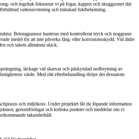
betong- och tegeltak fokuserar vi på fogar, kappor och skuggzoner där
d förbättrad vattenavrinning och minskad fuktbelastning.
truktur. Betongpannor hanteras med kontrollerat tryck och noggrann
ade medel för att inte påverka färg- eller korrosionsskydd. Vid äldre
den och takets allmänna skick.
stsprängning, läckage vid skarvar och påskyndad nedbrytning av
h fastighetens värde. Med rätt efterbehandling dröjer det dessutom
nschpraxis och miljökrav. Under projektet får du löpande information
ängrännor, genomföringar och kritiska punkter och meddelar om vi
 återkommande takunderhåll.