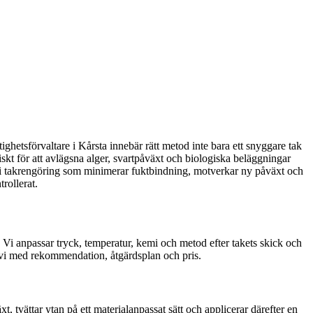
tighetsförvaltare i Kårsta innebär rätt metod inte bara ett snyggare tak
skt för att avlägsna alger, svartpåväxt och biologiska beläggningar
r vi takrengöring som minimerar fuktbindning, motverkar ny påväxt och
rollerat.
 Vi anpassar tryck, temperatur, kemi och metod efter takets skick och
er vi med rekommendation, åtgärdsplan och pris.
, tvättar ytan på ett materialanpassat sätt och applicerar därefter en