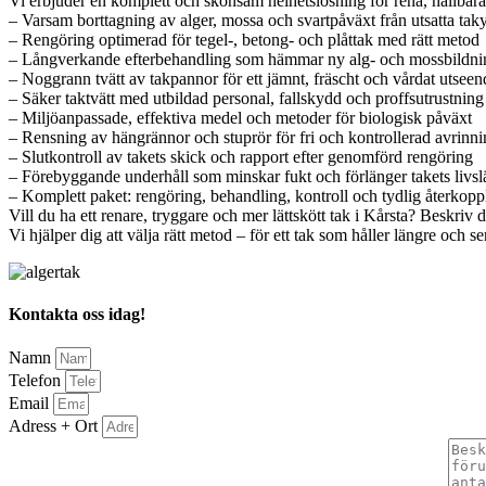
Vi erbjuder en komplett och skonsam helhetslösning för rena, hållbara ta
– Varsam borttagning av alger, mossa och svartpåväxt från utsatta tak
– Rengöring optimerad för tegel-, betong- och plåttak med rätt metod
– Långverkande efterbehandling som hämmar ny alg- och mossbildni
– Noggrann tvätt av takpannor för ett jämnt, fräscht och vårdat utseen
– Säker taktvätt med utbildad personal, fallskydd och proffsutrustning
– Miljöanpassade, effektiva medel och metoder för biologisk påväxt
– Rensning av hängrännor och stuprör för fri och kontrollerad avrinn
– Slutkontroll av takets skick och rapport efter genomförd rengöring
– Förebyggande underhåll som minskar fukt och förlänger takets livs
– Komplett paket: rengöring, behandling, kontroll och tydlig återkopp
Vill du ha ett renare, tryggare och mer lättskött tak i Kårsta? Beskriv
Vi hjälper dig att välja rätt metod – för ett tak som håller längre och ser
Kontakta oss idag!
Namn
Telefon
Email
Adress + Ort