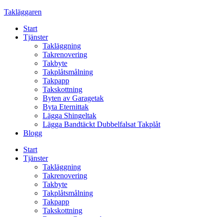
Skip
Takläggaren
to
Start
content
Tjänster
Takläggning
Takrenovering
Takbyte
Takplåtsmålning
Takpapp
Takskottning
Byten av Garagetak
Byta Eternittak
Lägga Shingeltak
Lägga Bandtäckt Dubbelfalsat Takplåt
Blogg
Start
Tjänster
Takläggning
Takrenovering
Takbyte
Takplåtsmålning
Takpapp
Takskottning