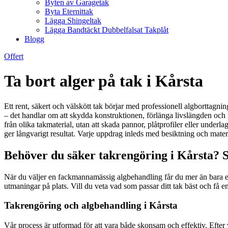
Byten av Garagetak
Byta Eternittak
Lägga Shingeltak
Lägga Bandtäckt Dubbelfalsat Takplåt
Blogg
Offert
Ta bort alger på tak i Kårsta
Ett rent, säkert och välskött tak börjar med professionell algborttagning
– det handlar om att skydda konstruktionen, förlänga livslängden och 
från olika takmaterial, utan att skada pannor, plåtprofiler eller und
ger långvarigt resultat. Varje uppdrag inleds med besiktning och materi
Behöver du säker takrengöring i Kårsta? S
När du väljer en fackmannamässig algbehandling får du mer än bara en 
utmaningar på plats. Vill du veta vad som passar ditt tak bäst och få 
Takrengöring och algbehandling i Kårsta
Vår process är utformad för att vara både skonsam och effektiv. Efter v