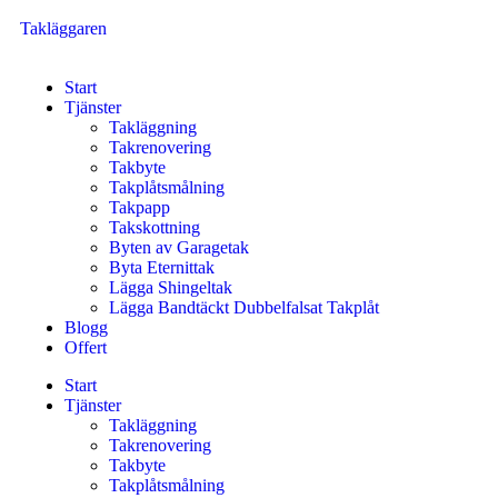
Takläggaren
Start
Tjänster
Takläggning
Takrenovering
Takbyte
Takplåtsmålning
Takpapp
Takskottning
Byten av Garagetak
Byta Eternittak
Lägga Shingeltak
Lägga Bandtäckt Dubbelfalsat Takplåt
Blogg
Offert
Start
Tjänster
Takläggning
Takrenovering
Takbyte
Takplåtsmålning