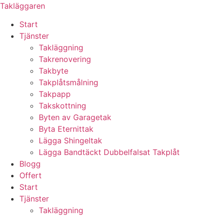
Skip
Takläggaren
to
Start
content
Tjänster
Takläggning
Takrenovering
Takbyte
Takplåtsmålning
Takpapp
Takskottning
Byten av Garagetak
Byta Eternittak
Lägga Shingeltak
Lägga Bandtäckt Dubbelfalsat Takplåt
Blogg
Offert
Start
Tjänster
Takläggning