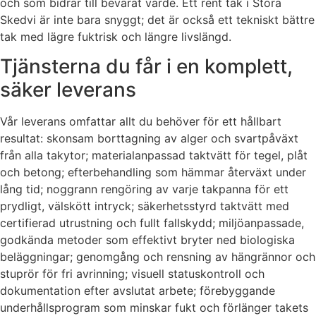
och som bidrar till bevarat värde. Ett rent tak i Stora
Skedvi är inte bara snyggt; det är också ett tekniskt bättre
tak med lägre fuktrisk och längre livslängd.
Tjänsterna du får i en komplett,
säker leverans
Vår leverans omfattar allt du behöver för ett hållbart
resultat: skonsam borttagning av alger och svartpåväxt
från alla takytor; materialanpassad taktvätt för tegel, plåt
och betong; efterbehandling som hämmar återväxt under
lång tid; noggrann rengöring av varje takpanna för ett
prydligt, välskött intryck; säkerhetsstyrd taktvätt med
certifierad utrustning och fullt fallskydd; miljöanpassade,
godkända metoder som effektivt bryter ned biologiska
beläggningar; genomgång och rensning av hängrännor och
stuprör för fri avrinning; visuell statuskontroll och
dokumentation efter avslutat arbete; förebyggande
underhållsprogram som minskar fukt och förlänger takets