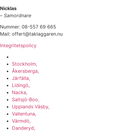
Nicklas
–
Samordnare
Nummer: 08-557 69 665
Mail: offert@taklaggaren.nu
Integritetspolicy
Vi utför arbeten i b.la:
Stockholm,
Åkersberga,
Järfälla,
Lidingö,
Nacka,
Saltsjö-Boo,
Upplands Väsby,
Vallentuna,
Värmdö,
Danderyd,