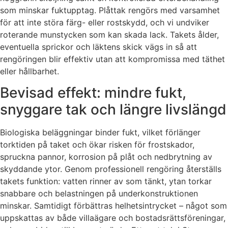
som minskar fuktupptag. Plåttak rengörs med varsamhet
för att inte störa färg- eller rostskydd, och vi undviker
roterande munstycken som kan skada lack. Takets ålder,
eventuella sprickor och läktens skick vägs in så att
rengöringen blir effektiv utan att kompromissa med täthet
eller hållbarhet.
Bevisad effekt: mindre fukt,
snyggare tak och längre livslängd
Biologiska beläggningar binder fukt, vilket förlänger
torktiden på taket och ökar risken för frostskador,
spruckna pannor, korrosion på plåt och nedbrytning av
skyddande ytor. Genom professionell rengöring återställs
takets funktion: vatten rinner av som tänkt, ytan torkar
snabbare och belastningen på underkonstruktionen
minskar. Samtidigt förbättras helhetsintrycket – något som
uppskattas av både villaägare och bostadsrättsföreningar,