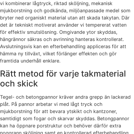
vi kombinerar lågtryck, riktad sköljning, mekanisk
mjukborstning och godkända, miljöanpassade medel som
bryter ned organiskt material utan att skada takytan. Där
det är tekniskt motiverat använder vi tempererat vatten
för effektiv smutslösning. Omgivande ytor skyddas,
hängrännor säkras och avrinning hanteras kontrollerat.
Avslutningsvis kan en efterbehandling appliceras för att
hämma ny tillväxt, vilket förlänger effekten och gör
framtida underhåll enklare.
Rätt metod för varje takmaterial
och skick
Tegel- och betongpannor kräver andra grepp än lackerad
plåt. På pannor arbetar vi med lågt tryck och
mjukborstning för att bevara ytskikt och kantzoner,
samtidigt som fogar och skarvar skyddas. Betongpannor
kan ha öppnare porstruktur och behöver därför extra
noggrann sköljning samt en kontrollerad efterbehandling