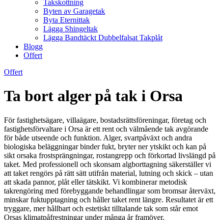
Takskottning
Byten av Garagetak
Byta Eternittak
Lägga Shingeltak
Lägga Bandtäckt Dubbelfalsat Takplåt
Blogg
Offert
Offert
Ta bort alger på tak i Orsa
För fastighetsägare, villaägare, bostadsrättsföreningar, företag och
fastighetsförvaltare i Orsa är ett rent och välmående tak avgörande
för både utseende och funktion. Alger, svartpåväxt och andra
biologiska beläggningar binder fukt, bryter ner ytskikt och kan på
sikt orsaka frostsprängningar, rostangrepp och förkortad livslängd på
taket. Med professionell och skonsam algborttagning säkerställer vi
att taket rengörs på rätt sätt utifrån material, lutning och skick – utan
att skada pannor, plåt eller tätskikt. Vi kombinerar metodisk
takrengöring med förebyggande behandlingar som bromsar återväxt,
minskar fuktupptagning och håller taket rent längre. Resultatet är ett
tryggare, mer hållbart och estetiskt tilltalande tak som står emot
Orsas klimatpåfrestningar under många år framöver.