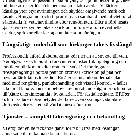
Utrustningen är anpassad för stabil gång och jämn belastning, vilket
minimerar risker för både personal och takmaterial. Vi täcker
känsliga ytor, styr avrinningen och skyddar omgivande mark och
fasader. Hängrännor och stuprör rensas i samband med arbetet för att
säkerställa fri vattenavrinning efter rengöringen. Efter utförd insats
gör vi en översyn av takets skick och informerar om eventuella
skador, sprickor eller läckagepunkter som bör åtgärdas.
Långsiktigt underhåll som förlänger takets livslängd
Professionellt utförd algborttagning gör mer än att snygga till ytan.
När alger, lav och biofilm försvinner minskar fuktupptagning och
torktiden blir kortare efter regn och snö. Det förebygger
frostsprängning i porösa pannor, bromsar korrosion på plåt och
bevarar tätskiktens integritet. En återkommande underhållsplan –
med mild rengöring, punktbehandling och visuell kontroll – håller
taket rent längre, minskar behovet av omfattande åtgärder och bidrar
till bättre energiprestanda i byggnaden. För fastighetsägare, BRF:er
och förvaltare i Orsa betyder det färre överraskningar, stabilare
driftkostnader och ett välvårdat intryck året runt.
Tjänster – komplett takrengöring och behandling
Vi erbjuder en heltäckande tjänst för tak i Orsa med lösningar
anpassade till olika material och behov: