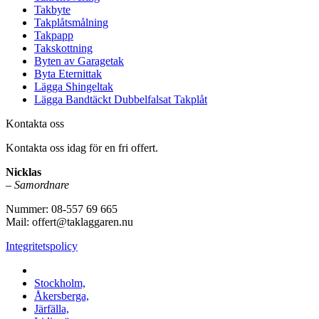
Takbyte
Takplåtsmålning
Takpapp
Takskottning
Byten av Garagetak
Byta Eternittak
Lägga Shingeltak
Lägga Bandtäckt Dubbelfalsat Takplåt
Kontakta oss
Kontakta oss idag för en fri offert.
Nicklas
–
Samordnare
Nummer: 08-557 69 665
Mail: offert@taklaggaren.nu
Integritetspolicy
Vi utför arbeten i b.la:
Stockholm,
Åkersberga,
Järfälla,