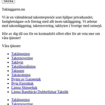
Skicka
Taklaggaren.nu
Vi är en väletablerad takentreprenör som hjälper privatkunder,
fastighetsägare och företag med allt inom takläggning. Vi arbetar
med takomläggning, takrenovering, takbyten i Sverige med omnejd.
Hör av dig till oss för en kostnadsfri offert eller för att veta mer om
våra tjänster!
Våra tjänster
Takläggning
Takrenovering
Takbyte
Takplåtsmålning
Takpapp
Takskottning
Byten av Garagetak
Byta Eternittak
Lägga Shingeltak
Lägga Bandtäckt Dubbelfalsat Takplåt
Takläggning
Takrenovering