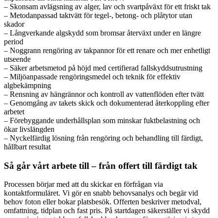
– Skonsam avlägsning av alger, lav och svartpåväxt för ett friskt tak
– Metodanpassad taktvätt för tegel-, betong- och plåtytor utan
skador
– Långverkande algskydd som bromsar återväxt under en längre
period
– Noggrann rengöring av takpannor för ett renare och mer enhetligt
utseende
– Säker arbetsmetod på höjd med certifierad fallskyddsutrustning
– Miljöanpassade rengöringsmedel och teknik för effektiv
algbekämpning
– Rensning av hängrännor och kontroll av vattenflöden efter tvätt
– Genomgång av takets skick och dokumenterad återkoppling efter
arbetet
– Förebyggande underhållsplan som minskar fuktbelastning och
ökar livslängden
– Nyckelfärdig lösning från rengöring och behandling till färdigt,
hållbart resultat
Så går vårt arbete till – från offert till färdigt tak
Processen börjar med att du skickar en förfrågan via
kontaktformuläret. Vi gör en snabb behovsanalys och begär vid
behov foton eller bokar platsbesök. Offerten beskriver metodval,
omfattning, tidplan och fast pris. På startdagen säkerställer vi skydd