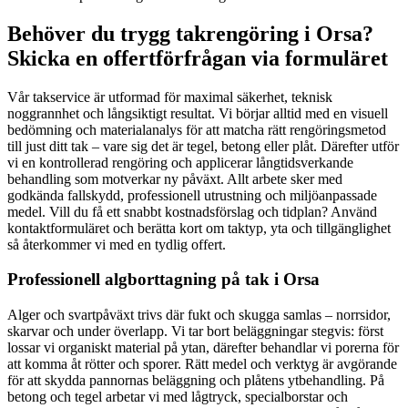
Behöver du trygg takrengöring i Orsa?
Skicka en offertförfrågan via formuläret
Vår takservice är utformad för maximal säkerhet, teknisk
noggrannhet och långsiktigt resultat. Vi börjar alltid med en visuell
bedömning och materialanalys för att matcha rätt rengöringsmetod
till just ditt tak – vare sig det är tegel, betong eller plåt. Därefter utför
vi en kontrollerad rengöring och applicerar långtidsverkande
behandling som motverkar ny påväxt. Allt arbete sker med
godkända fallskydd, professionell utrustning och miljöanpassade
medel. Vill du få ett snabbt kostnadsförslag och tidplan? Använd
kontaktformuläret och berätta kort om taktyp, yta och tillgänglighet
så återkommer vi med en tydlig offert.
Professionell algborttagning på tak i Orsa
Alger och svartpåväxt trivs där fukt och skugga samlas – norrsidor,
skarvar och under överlapp. Vi tar bort beläggningar stegvis: först
lossar vi organiskt material på ytan, därefter behandlar vi porerna för
att komma åt rötter och sporer. Rätt medel och verktyg är avgörande
för att skydda pannornas beläggning och plåtens ytbehandling. På
betong och tegel arbetar vi med lågtryck, specialborstar och