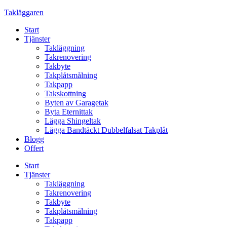
Skip
Takläggaren
to
Start
content
Tjänster
Takläggning
Takrenovering
Takbyte
Takplåtsmålning
Takpapp
Takskottning
Byten av Garagetak
Byta Eternittak
Lägga Shingeltak
Lägga Bandtäckt Dubbelfalsat Takplåt
Blogg
Offert
Start
Tjänster
Takläggning
Takrenovering
Takbyte
Takplåtsmålning
Takpapp