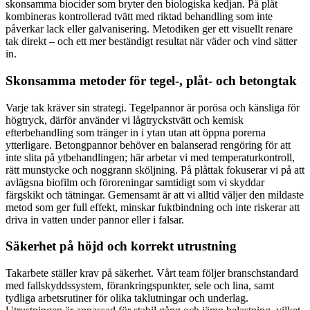
skonsamma biocider som bryter den biologiska kedjan. På plåt
kombineras kontrollerad tvätt med riktad behandling som inte
påverkar lack eller galvanisering. Metodiken ger ett visuellt renare
tak direkt – och ett mer beständigt resultat när väder och vind sätter
in.
Skonsamma metoder för tegel-, plåt- och betongtak
Varje tak kräver sin strategi. Tegelpannor är porösa och känsliga för
högtryck, därför använder vi lågtryckstvätt och kemisk
efterbehandling som tränger in i ytan utan att öppna porerna
ytterligare. Betongpannor behöver en balanserad rengöring för att
inte slita på ytbehandlingen; här arbetar vi med temperaturkontroll,
rätt munstycke och noggrann sköljning. På plåttak fokuserar vi på att
avlägsna biofilm och föroreningar samtidigt som vi skyddar
färgskikt och tätningar. Gemensamt är att vi alltid väljer den mildaste
metod som ger full effekt, minskar fuktbindning och inte riskerar att
driva in vatten under pannor eller i falsar.
Säkerhet på höjd och korrekt utrustning
Takarbete ställer krav på säkerhet. Vårt team följer branschstandard
med fallskyddssystem, förankringspunkter, sele och lina, samt
tydliga arbetsrutiner för olika taklutningar och underlag.