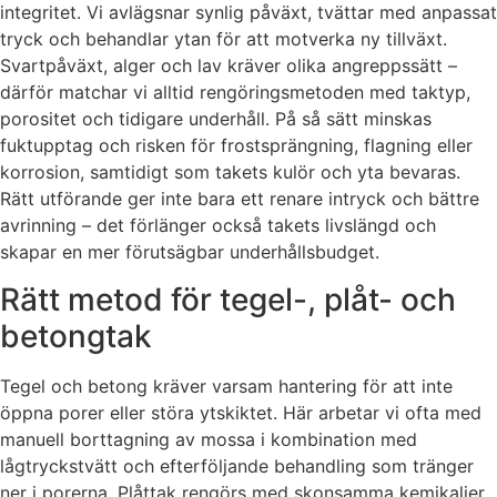
integritet. Vi avlägsnar synlig påväxt, tvättar med anpassat
tryck och behandlar ytan för att motverka ny tillväxt.
Svartpåväxt, alger och lav kräver olika angreppssätt –
därför matchar vi alltid rengöringsmetoden med taktyp,
porositet och tidigare underhåll. På så sätt minskas
fuktupptag och risken för frostsprängning, flagning eller
korrosion, samtidigt som takets kulör och yta bevaras.
Rätt utförande ger inte bara ett renare intryck och bättre
avrinning – det förlänger också takets livslängd och
skapar en mer förutsägbar underhållsbudget.
Rätt metod för tegel-, plåt- och
betongtak
Tegel och betong kräver varsam hantering för att inte
öppna porer eller störa ytskiktet. Här arbetar vi ofta med
manuell borttagning av mossa i kombination med
lågtryckstvätt och efterföljande behandling som tränger
ner i porerna. Plåttak rengörs med skonsamma kemikalier