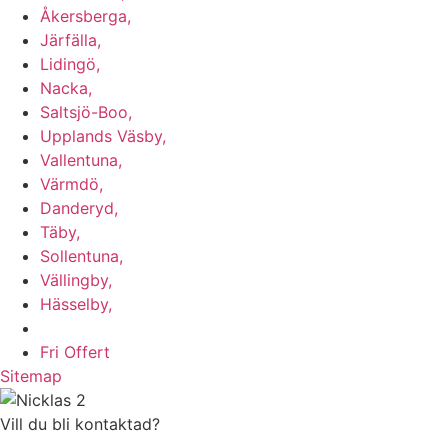
Åkersberga,
Järfälla,
Lidingö,
Nacka,
Saltsjö-Boo,
Upplands Väsby,
Vallentuna,
Värmdö,
Danderyd,
Täby,
Sollentuna,
Vällingby,
Hässelby,
m.fl.
Fri Offert
Sitemap
Vill du bli kontaktad?