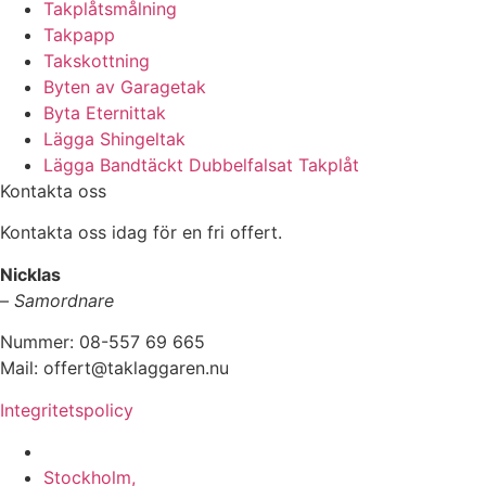
Takplåtsmålning
Takpapp
Takskottning
Byten av Garagetak
Byta Eternittak
Lägga Shingeltak
Lägga Bandtäckt Dubbelfalsat Takplåt
Kontakta oss
Kontakta oss idag för en fri offert.
Nicklas
–
Samordnare
Nummer: 08-557 69 665
Mail: offert@taklaggaren.nu
Integritetspolicy
Vi utför arbeten i b.la:
Stockholm,