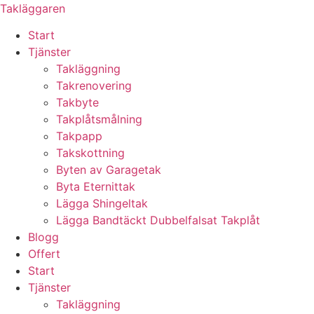
Skip
Takläggaren
to
Start
content
Tjänster
Takläggning
Takrenovering
Takbyte
Takplåtsmålning
Takpapp
Takskottning
Byten av Garagetak
Byta Eternittak
Lägga Shingeltak
Lägga Bandtäckt Dubbelfalsat Takplåt
Blogg
Offert
Start
Tjänster
Takläggning