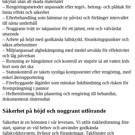
takytan utan att skada materialet
– Rengöringsmetoder anpassade efter tegel-, betong- och plåttak för
bästa effekt och säkerhet
– Efterbehandling som hämmar ny påväxt och förlänger intervallet
till nästa underhåll
– Noggrann tvätt av takpannor för ett jämnt, rent och välvårdat
utseende
– Arbete på höjd med godkända fallskydd, förankringspunkter och
säkra arbetsrutiner
– Miljöanpassad algbekämpning med medel utvalda för effektivitet
och låg påverkan
– Rensning av hängrännor och kontroll av stuprör så att vatten leds
bort som det ska
– Statuskontroll av takets synliga komponenter efter rengöring, med
enkel återrapportering
– Förebyggande åtgärder som minskar fuktbindning och risken för
frostsprängning i pannor
– Helhetslösning från planering och rengöring till behandlat,
dokumenterat slutresultat
Säkerhet på höjd och noggrant utförande
Säkerhet är en hörnsten i vår leverans. Vi utför riskbedömning före
start, spärrar av vid behov och använder godkända
fallskyddssystem, livlinor och förankringar. Takfönster och