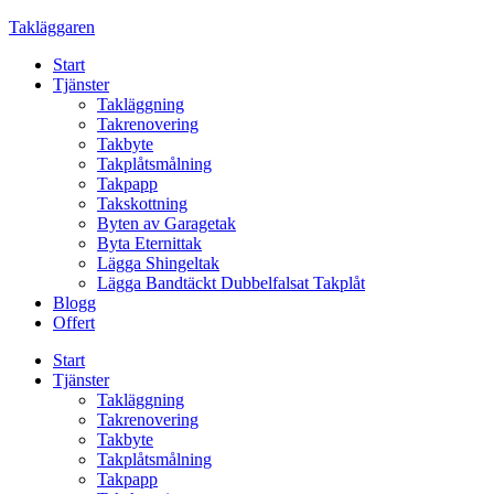
Skip
Takläggaren
to
Start
content
Tjänster
Takläggning
Takrenovering
Takbyte
Takplåtsmålning
Takpapp
Takskottning
Byten av Garagetak
Byta Eternittak
Lägga Shingeltak
Lägga Bandtäckt Dubbelfalsat Takplåt
Blogg
Offert
Start
Tjänster
Takläggning
Takrenovering
Takbyte
Takplåtsmålning
Takpapp