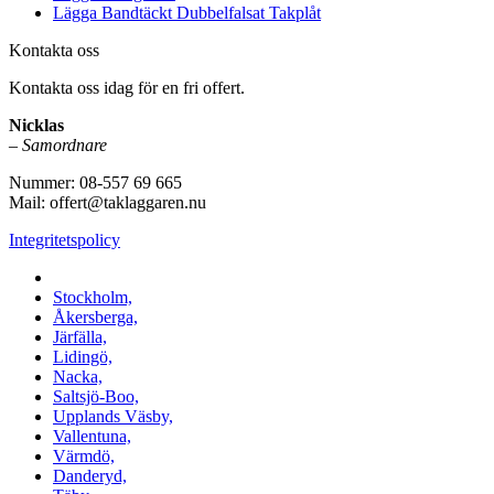
Lägga Bandtäckt Dubbelfalsat Takplåt
Kontakta oss
Kontakta oss idag för en fri offert.
Nicklas
–
Samordnare
Nummer: 08-557 69 665
Mail: offert@taklaggaren.nu
Integritetspolicy
Vi utför arbeten i b.la:
Stockholm,
Åkersberga,
Järfälla,
Lidingö,
Nacka,
Saltsjö-Boo,
Upplands Väsby,
Vallentuna,
Värmdö,
Danderyd,