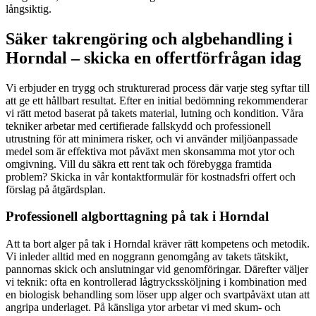
långsiktig.
Säker takrengöring och algbehandling i
Horndal – skicka en offertförfrågan idag
Vi erbjuder en trygg och strukturerad process där varje steg syftar till
att ge ett hållbart resultat. Efter en initial bedömning rekommenderar
vi rätt metod baserat på takets material, lutning och kondition. Våra
tekniker arbetar med certifierade fallskydd och professionell
utrustning för att minimera risker, och vi använder miljöanpassade
medel som är effektiva mot påväxt men skonsamma mot ytor och
omgivning. Vill du säkra ett rent tak och förebygga framtida
problem? Skicka in vår kontaktformulär för kostnadsfri offert och
förslag på åtgärdsplan.
Professionell algborttagning på tak i Horndal
Att ta bort alger på tak i Horndal kräver rätt kompetens och metodik.
Vi inleder alltid med en noggrann genomgång av takets tätskikt,
pannornas skick och anslutningar vid genomföringar. Därefter väljer
vi teknik: ofta en kontrollerad lågtryckssköljning i kombination med
en biologisk behandling som löser upp alger och svartpåväxt utan att
angripa underlaget. På känsliga ytor arbetar vi med skum- och