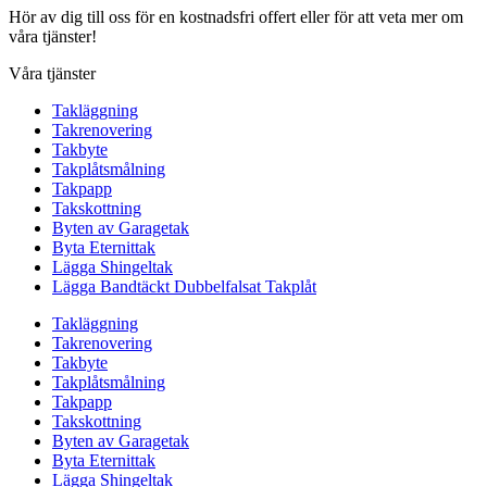
Hör av dig till oss för en kostnadsfri offert eller för att veta mer om
våra tjänster!
Våra tjänster
Takläggning
Takrenovering
Takbyte
Takplåtsmålning
Takpapp
Takskottning
Byten av Garagetak
Byta Eternittak
Lägga Shingeltak
Lägga Bandtäckt Dubbelfalsat Takplåt
Takläggning
Takrenovering
Takbyte
Takplåtsmålning
Takpapp
Takskottning
Byten av Garagetak
Byta Eternittak
Lägga Shingeltak