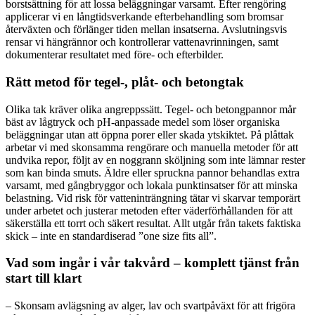
borstsättning för att lossa beläggningar varsamt. Efter rengöring
applicerar vi en långtidsverkande efterbehandling som bromsar
återväxten och förlänger tiden mellan insatserna. Avslutningsvis
rensar vi hängrännor och kontrollerar vattenavrinningen, samt
dokumenterar resultatet med före- och efterbilder.
Rätt metod för tegel-, plåt- och betongtak
Olika tak kräver olika angreppssätt. Tegel- och betongpannor mår
bäst av lågtryck och pH-anpassade medel som löser organiska
beläggningar utan att öppna porer eller skada ytskiktet. På plåttak
arbetar vi med skonsamma rengörare och manuella metoder för att
undvika repor, följt av en noggrann sköljning som inte lämnar rester
som kan binda smuts. Äldre eller spruckna pannor behandlas extra
varsamt, med gångbryggor och lokala punktinsatser för att minska
belastning. Vid risk för vatteninträngning tätar vi skarvar temporärt
under arbetet och justerar metoden efter väderförhållanden för att
säkerställa ett torrt och säkert resultat. Allt utgår från takets faktiska
skick – inte en standardiserad ”one size fits all”.
Vad som ingår i vår takvård – komplett tjänst från
start till klart
– Skonsam avlägsning av alger, lav och svartpåväxt för att frigöra