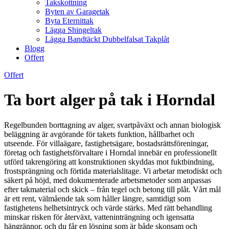
Takskottning
Byten av Garagetak
Byta Eternittak
Lägga Shingeltak
Lägga Bandtäckt Dubbelfalsat Takplåt
Blogg
Offert
Offert
Ta bort alger på tak i Horndal
Regelbunden borttagning av alger, svartpåväxt och annan biologisk
beläggning är avgörande för takets funktion, hållbarhet och
utseende. För villaägare, fastighetsägare, bostadsrättsföreningar,
företag och fastighetsförvaltare i Horndal innebär en professionellt
utförd takrengöring att konstruktionen skyddas mot fuktbindning,
frostsprängning och förtida materialslitage. Vi arbetar metodiskt och
säkert på höjd, med dokumenterade arbetsmetoder som anpassas
efter takmaterial och skick – från tegel och betong till plåt. Vårt mål
är ett rent, välmående tak som håller längre, samtidigt som
fastighetens helhetsintryck och värde stärks. Med rätt behandling
minskar risken för återväxt, vatteninträngning och igensatta
hängrännor, och du får en lösning som är både skonsam och