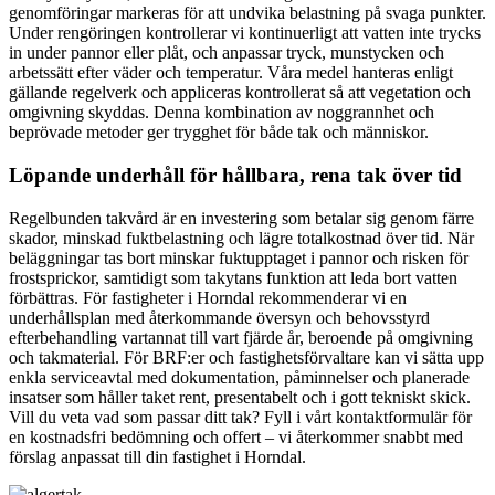
genomföringar markeras för att undvika belastning på svaga punkter.
Under rengöringen kontrollerar vi kontinuerligt att vatten inte trycks
in under pannor eller plåt, och anpassar tryck, munstycken och
arbetssätt efter väder och temperatur. Våra medel hanteras enligt
gällande regelverk och appliceras kontrollerat så att vegetation och
omgivning skyddas. Denna kombination av noggrannhet och
beprövade metoder ger trygghet för både tak och människor.
Löpande underhåll för hållbara, rena tak över tid
Regelbunden takvård är en investering som betalar sig genom färre
skador, minskad fuktbelastning och lägre totalkostnad över tid. När
beläggningar tas bort minskar fuktupptaget i pannor och risken för
frostsprickor, samtidigt som takytans funktion att leda bort vatten
förbättras. För fastigheter i Horndal rekommenderar vi en
underhållsplan med återkommande översyn och behovsstyrd
efterbehandling vartannat till vart fjärde år, beroende på omgivning
och takmaterial. För BRF:er och fastighetsförvaltare kan vi sätta upp
enkla serviceavtal med dokumentation, påminnelser och planerade
insatser som håller taket rent, presentabelt och i gott tekniskt skick.
Vill du veta vad som passar ditt tak? Fyll i vårt kontaktformulär för
en kostnadsfri bedömning och offert – vi återkommer snabbt med
förslag anpassat till din fastighet i Horndal.