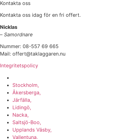
Kontakta oss
Kontakta oss idag för en fri offert.
Nicklas
–
Samordnare
Nummer: 08-557 69 665
Mail: offert@taklaggaren.nu
Integritetspolicy
Vi utför arbeten i b.la:
Stockholm,
Åkersberga,
Järfälla,
Lidingö,
Nacka,
Saltsjö-Boo,
Upplands Väsby,
Vallentuna,