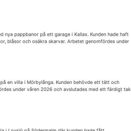
d nya pappbanor på ett garage i Kallax. Kunden hade haft
ickor, blåsor och osäkra skarvar. Arbetet genomfördes under
på en villa i Mörbylånga. Kunden behövde ett tätt och
fördes under våren 2026 och avslutades med ett färdigt tak
lla i Lovsjö på Södermalm där kunden hade fått