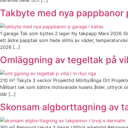
bärande delar och […]
Takbyte med nya pappbanor p
1 garage Tak som byttes 2 lager Ny takpapp Mars 2026 Slu
ett äldre papptak som hade slitits av väder, temperaturväxl
2026 […]
Omläggning av tegeltak på vi
210 m² Takyta 3 veckor Projekttid Mörbylånga Ort Projekte
hållbart tak som bättre motsvarade husets ålder, uttryck 
där […]
Skonsam algborttagning av t
160 m² Rengjord takyta 3 dagar Utförd arbetstid Betongpan