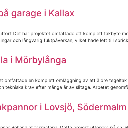
å garage i Kallax
tfört Det här projektet omfattade ett komplett takbyte me
ingar och långvarig fuktpåverkan, vilket hade lett till spr
lla i Mörbylånga
t omfattade en komplett omläggning av ett äldre tegeltak 
och tekniska krav efter många år av slitage. Arbetet genom
akpannor i Lovsjö, Södermalm
nor Behandlat takmaterial Detta projekt utfördes på en vi