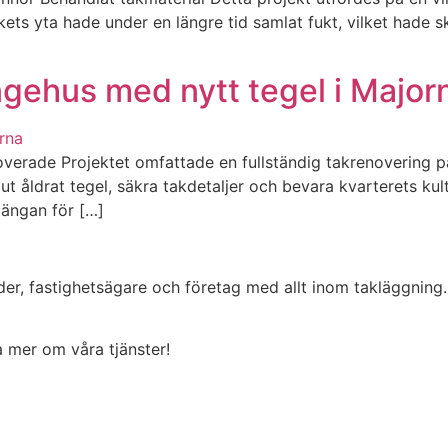
ets yta hade under en längre tid samlat fukt, vilket hade
gehus med nytt tegel i Major
erade Projektet omfattade en fullständig takrenovering på
t åldrat tegel, säkra takdetaljer och bevara kvarterets kul
längan för […]
der, fastighetsägare och företag med allt inom takläggning
ta mer om våra tjänster!