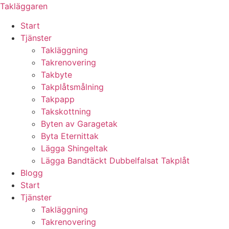
Skip
Takläggaren
to
Start
content
Tjänster
Takläggning
Takrenovering
Takbyte
Takplåtsmålning
Takpapp
Takskottning
Byten av Garagetak
Byta Eternittak
Lägga Shingeltak
Lägga Bandtäckt Dubbelfalsat Takplåt
Blogg
Start
Tjänster
Takläggning
Takrenovering